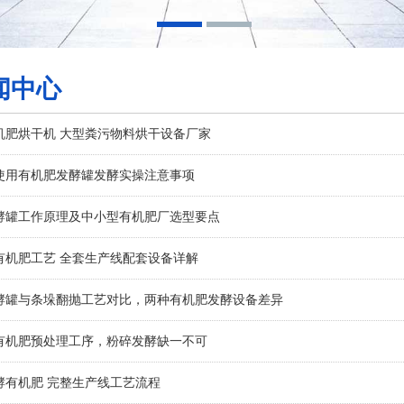
1
2
闻中心
机肥烘干机 大型粪污物料烘干设备厂家
使用有机肥发酵罐发酵实操注意事项
酵罐工作原理及中小型有机肥厂选型要点
有机肥工艺 全套生产线配套设备详解
酵罐与条垛翻抛工艺对比，两种有机肥发酵设备差异
有机肥预处理工序，粉碎发酵缺一不可
酵有机肥 完整生产线工艺流程