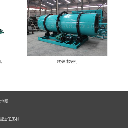
机
转鼓造粒机
点地图
10国道任庄村