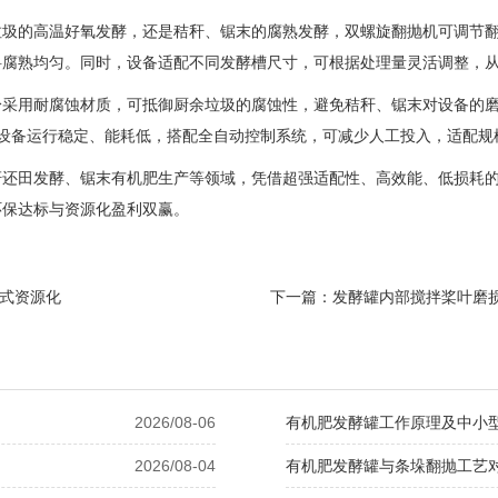
垃圾的高温好氧发酵，还是秸秆、锯末的腐熟发酵，双螺旋翻抛机可调节
料腐熟均匀。同时，设备适配不同发酵槽尺寸，可根据处理量灵活调整，
身采用耐腐蚀材质，可抵御厨余垃圾的腐蚀性，避免秸秆、锯末对设备的
，设备运行稳定、能耗低，搭配全自动控制系统，可减少人工投入，适配规
秆还田发酵、锯末有机肥生产等领域，凭借超强适配性、高效能、低损耗
环保达标与资源化盈利双赢。
站式资源化
下一篇：
发酵罐内部搅拌桨叶磨
2026/08-06
有机肥发酵罐工作原理及中小
2026/08-04
有机肥发酵罐与条垛翻抛工艺