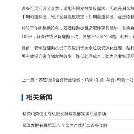
设备可灵活调节参数，适配不同发酵阶段需求。无论是厨余
中期匀速翻抛，维持发酵温度稳定；后期慢速翻抛，促进物
相较于传统翻抛设备，双螺旋翻抛机适配性更具优势，其机
100%，解决传统设备翻抛不均、发酵不彻底的问题。此外
目前，双螺旋翻抛机已广泛应用于厨余垃圾资源化处理、秸
可有效提升废弃物发酵效率，降低处理成本，助力企业实现
上一篇：
养殖场综合粪污处理线：鸡粪+牛粪+羊粪+鸭粪一
相关新闻
猪粪鸡粪使用有机肥发酵罐发酵实操注意事项
鹅粪发酵有机肥工艺 全套生产线配套设备详解