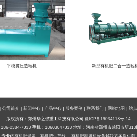
平模挤压造粒机
新型有机肥二合一造粒
|
公司简介
|
新闻中心
|
产品中心
|
服务案例
|
联系我们
|
网站地图
|
站
版权所有：郑州华之强重工科技有限公司
豫ICP备19034113号-14
86-0384-7333 手机：18603847333 地址：河南省郑州市荥阳市新3
专业的
有机肥设备
，
有机肥生产线
，
有机肥翻堆机
设备解决方案提供商