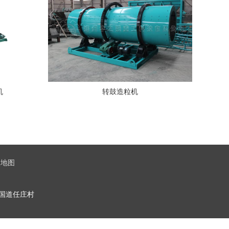
机
转鼓造粒机
点地图
10国道任庄村