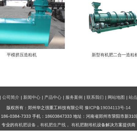
平模挤压造粒机
新型有机肥二合一造粒
|
公司简介
|
新闻中心
|
产品中心
|
服务案例
|
联系我们
|
网站地图
|
站
版权所有：郑州华之强重工科技有限公司
豫ICP备19034113号-14
86-0384-7333 手机：18603847333 地址：河南省郑州市荥阳市新3
专业的
有机肥设备
，
有机肥生产线
，
有机肥翻堆机
设备解决方案提供商