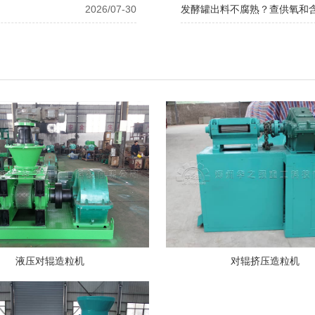
2026/07-30
发酵罐出料不腐熟？查供氧和
液压对辊造粒机
对辊挤压造粒机