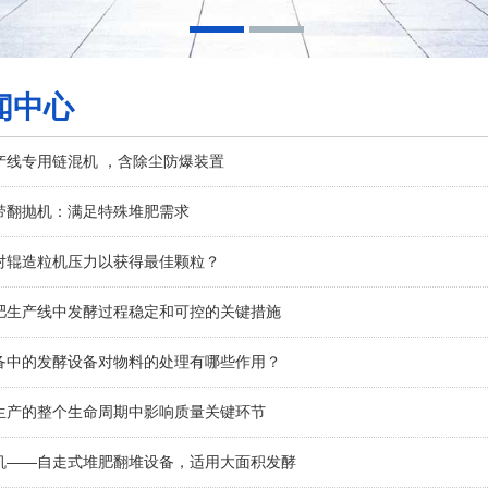
1
2
闻中心
产线专用链混机 ，含除尘防爆装置
带翻抛机：满足特殊堆肥需求
对辊造粒机压力以获得最佳颗粒？
肥生产线中发酵过程稳定和可控的关键措施
备中的发酵设备对物料的处理有哪些作用？
生产的整个生命周期中影响质量关键环节
机——自走式堆肥翻堆设备，适用大面积发酵